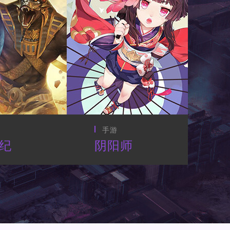
手游
师
镇魔曲
逆