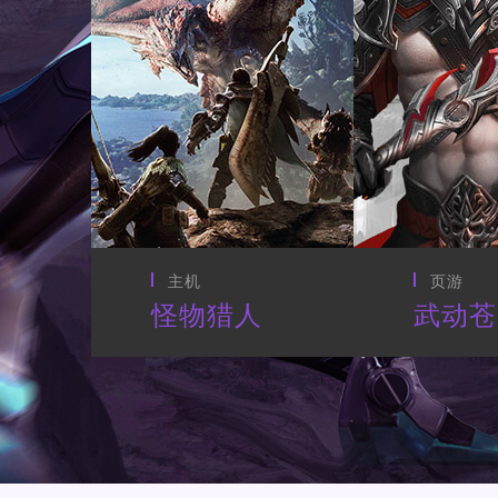
页游
CG动画
武动苍穹
最终幻