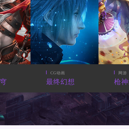
网游
手游
想
枪神纪
阴阳